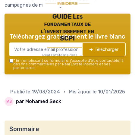
campagnes de marketing direct.
GUIDE Les
fondamentaux de
l'investissement en
Téléchargez gratuitement le livre blanc
SCPI
➔ Télécharger
Real Estate Insiders — 2026
*
En remplissant ce formulaire, j’accepte d’être contacté(e) à
des fins commerciales par Real Estate Insiders et ses
partenaires.
Publié le
19/03/2024
• Mis à jour le
10/01/2025
par Mohamed Seck
Sommaire