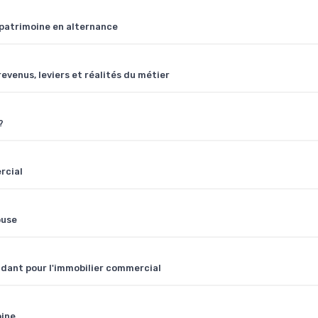
 patrimoine en alternance
revenus, leviers et réalités du métier
?
rcial
ouse
ndant pour l'immobilier commercial
oine