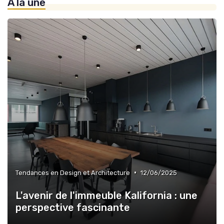
À la une
»
Projets de Développement Urbain Durable
•
Tendances en Design et Architecture
12/06/2025
L'avenir de l'immeuble Kalifornia : une
perspective fascinante