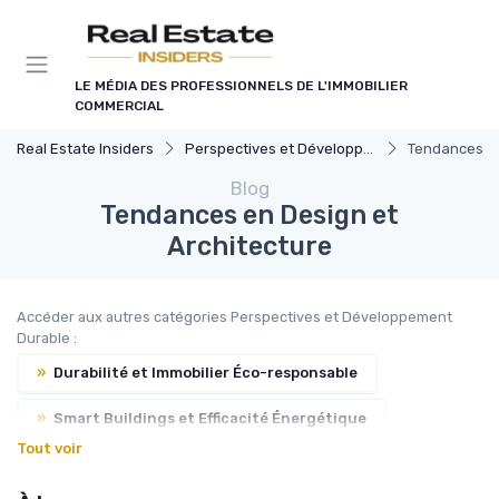
Panneau de gestion des cookies
LE MÉDIA DES PROFESSIONNELS DE L'IMMOBILIER
COMMERCIAL
Real Estate Insiders
Perspectives et Développement Durable
Tendances en
Blog
Tendances en Design et
Architecture
Accéder aux autres catégories Perspectives et Développement
Durable :
»
Durabilité et Immobilier Éco-responsable
»
Smart Buildings et Efficacité Énergétique
Tout voir
»
Immobilier et Changement Climatique