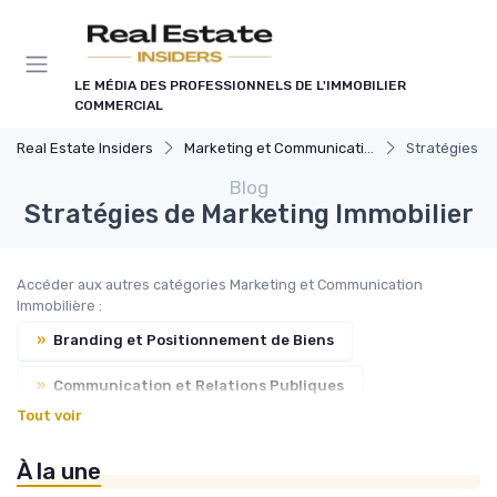
Panneau de gestion des cookies
LE MÉDIA DES PROFESSIONNELS DE L'IMMOBILIER
COMMERCIAL
Real Estate Insiders
Marketing et Communication Immobilière
Stratégies d
Blog
Stratégies de Marketing Immobilier
Accéder aux autres catégories Marketing et Communication
Immobilière :
»
Branding et Positionnement de Biens
»
Communication et Relations Publiques
Tout voir
»
Marketing Digital et Réseaux Sociaux
À la une
»
Événementiel et Promotion Immobilière