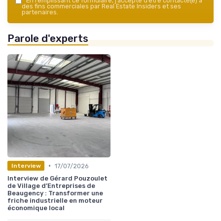
*
En remplissant ce formulaire, j’accepte d’être contacté(e) à
des fins commerciales par Real Estate Insiders et ses
partenaires.
Parole d'experts
•
17/07/2026
Interview
Interview de Gérard Pouzoulet
de Village d’Entreprises de
Beaugency : Transformer une
friche industrielle en moteur
économique local