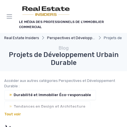
Panneau de gestion des cookies
LE MÉDIA DES PROFESSIONNELS DE L'IMMOBILIER
COMMERCIAL
Real Estate Insiders
Perspectives et Développement Durable
Projets de D
Blog
Projets de Développement Urbain
Durable
Accéder aux autres catégories Perspectives et Développement
Durable :
»
Durabilité et Immobilier Éco-responsable
»
Tendances en Design et Architecture
Tout voir
»
Smart Buildings et Efficacité Énergétique