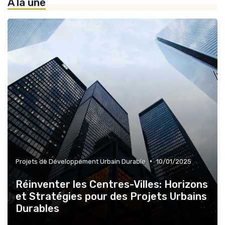
À la une
»
Immobilier et Changement Climatique
•
Projets de Développement Urbain Durable
10/01/2025
Réinventer les Centres-Villes: Horizons
et Stratégies pour des Projets Urbains
Durables