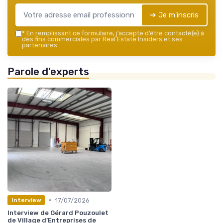
➔ Je m'inscris
*
En remplissant ce formulaire, j’accepte d’être contacté(e) à
des fins commerciales par Real Estate Insiders et ses
partenaires.
Parole d'experts
•
17/07/2026
Interview
Interview de Gérard Pouzoulet
de Village d’Entreprises de