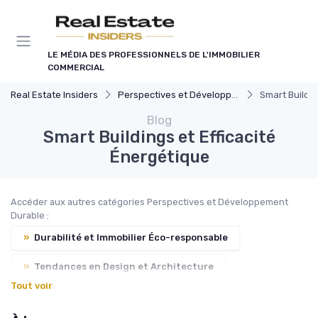
Panneau de gestion des cookies
LE MÉDIA DES PROFESSIONNELS DE L'IMMOBILIER
COMMERCIAL
Real Estate Insiders
Perspectives et Développement Durable
Smart Buildin
Blog
Smart Buildings et Efficacité
Énergétique
Accéder aux autres catégories Perspectives et Développement
Durable :
»
Durabilité et Immobilier Éco-responsable
»
Tendances en Design et Architecture
Tout voir
»
Immobilier et Changement Climatique