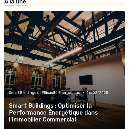
À la une
»
Projets de Développement Urbain Durable
•
Smart Buildings et Efficacité Énergétique
06/02/2025
Smart Buildings : Optimiser la
Performance Énergétique dans
l'Immobilier Commercial