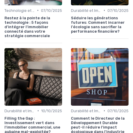
•
•
Technologie et Innovation en Gestion Immobilière
07/10/2025
Durabilité et Immobilier Éco-responsable
07/10/2025
Restez à la pointe de la
Séduire les générations
technologie : 5 façons
futures: Comment incarner
d'intégrer l'immobilier
l'écologie sans sacrifier la
connecté dans votre
performance financière?
stratégie commerciale
•
•
Durabilité et Immobilier Éco-responsable
10/10/2025
Durabilité et Immobilier Éco-responsable
07/10/2025
Filling the Gap :
Comment le Directeur de la
Investissement vert dans
Développement Durable
l'immobilier commercial, une
peut-il réduire l'impact
aubaine mal-exploitée?
écologique dans l'industrie