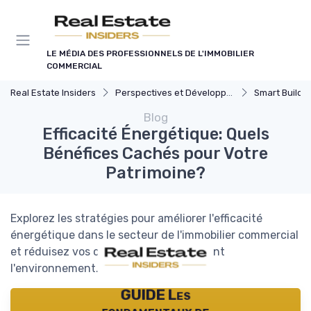
Panneau de gestion des cookies
LE MÉDIA DES PROFESSIONNELS DE L'IMMOBILIER
COMMERCIAL
Real Estate Insiders
Perspectives et Développement Durable
Smart Buildings et Ef
Blog
Efficacité Énergétique: Quels
Bénéfices Cachés pour Votre
Patrimoine?
Explorez les stratégies pour améliorer l'efficacité
énergétique dans le secteur de l'immobilier commercial
et réduisez vos coûts tout en respectant
l'environnement.
GUIDE Les