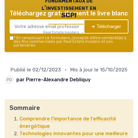
fondamentaux de
l'investissement en
Téléchargez gratuitement le livre blanc
SCPI
➔ Télécharger
Real Estate Insiders — 2026
*
En remplissant ce formulaire, j’accepte d’être contacté(e) à
des fins commerciales par Real Estate Insiders et ses
partenaires.
Publié le
02/12/2023
• Mis à jour le
15/10/2025
par Pierre-Alexandre Debliquy
Sommaire
Comprendre l'importance de l'efficacité
énergétique
Technologies innovantes pour une meilleure