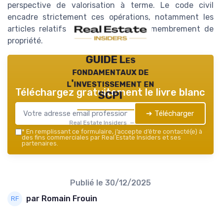
perspective de valorisation à terme. Le code civil
encadre strictement ces opérations, notamment les
articles relatifs à l’usufruit et au démembrement de
propriété.
GUIDE Les
fondamentaux de
l'investissement en
Téléchargez gratuitement le livre blanc
SCPI
➔ Télécharger
Real Estate Insiders — 2026
*
En remplissant ce formulaire, j’accepte d’être contacté(e) à
des fins commerciales par Real Estate Insiders et ses
partenaires.
Publié le
30/12/2025
par Romain Frouin