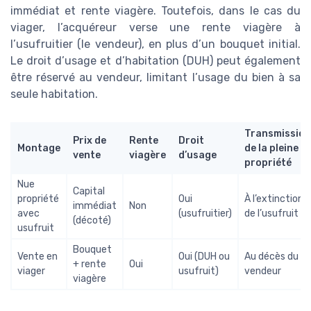
immédiat et rente viagère. Toutefois, dans le cas du
viager, l’acquéreur verse une rente viagère à
l’usufruitier (le vendeur), en plus d’un bouquet initial.
Le droit d’usage et d’habitation (DUH) peut également
être réservé au vendeur, limitant l’usage du bien à sa
seule habitation.
Transmission
Prix de
Rente
Droit
Montage
de la pleine
vente
viagère
d’usage
propriété
Nue
Capital
propriété
Oui
À l’extinction
immédiat
Non
avec
(usufruitier)
de l’usufruit
(décoté)
usufruit
Bouquet
Vente en
Oui (DUH ou
Au décès du
+ rente
Oui
viager
usufruit)
vendeur
viagère