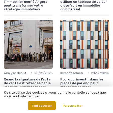
l’immobilier neuf à Angers
utiliser un tableau de valeur
peut transformer votre
d’usufruit en immobilier
stratégie immobilière
commercial
•
•
Analyse des Marchés Locaux et Globaux
28/12/2025
Investissements Immobiliers Stratégiques
28/12/2025
Quand la signature de l’acte
Pourquoi investir dans les
de vente est retardée par le
places de parking peut
vendeur : comprendre les
transformer votre
enjeux en immobilier
patrimoine immobilier
Ce site utilise des cookies et vous donne le contrôle sur ceux que
commercial
vous souhaitez activer
Tout accepter
Personnaliser