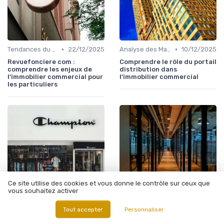
•
•
Tendances du Marché Immobilier Commercial
22/12/2025
Analyse des Marchés Locaux et Globaux
10/12/2025
Revuefonciere com :
Comprendre le rôle du portail
comprendre les enjeux de
distribution dans
l’immobilier commercial pour
l’immobilier commercial
les particuliers
Ce site utilise des cookies et vous donne le contrôle sur ceux que
vous souhaitez activer
Tout accepter
Personnaliser
•
•
Commerces et Retail
05/12/2025
Immobilier Spécialisé (Santé, Éducation)
05/12/2025
Comment trouver un
Comment l'opac du Rhône