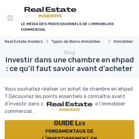
Panneau de gestion des cookies
LE MÉDIA DES PROFESSIONNELS DE L'IMMOBILIER
COMMERCIAL
Real Estate Insiders
Types de Biens Immobiliers Commerciaux
Immobilier Spécialis
Blog
Investir dans une chambre en ehpad
: ce qu’il faut savoir avant d’acheter
Vous souhaitez réaliser un achat de chambre en ehpad
? Découvrez les points essentiels à connaître avant
d’investir dans ce secteur spécifique de l’immobilier
commercial.
GUIDE Les
fondamentaux de
l'investissement en