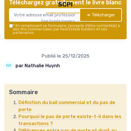
Téléchargez gratuitement le livre blanc
SCPI
➔ Télécharger
Real Estate Insiders — 2026
*
En remplissant ce formulaire, j’accepte d’être contacté(e) à
des fins commerciales par Real Estate Insiders et ses
partenaires.
Publié le
25/12/2025
par Nathalie Huynh
Sommaire
Définition du bail commercial et du pas de
porte
Pourquoi le pas de porte existe-t-il dans les
transactions ?
Différences entre pas de porte et droit au