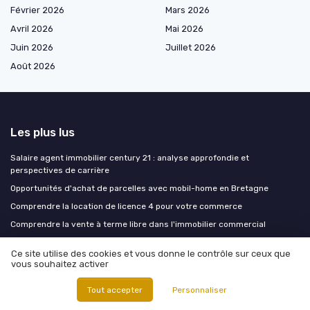
Février 2026
Mars 2026
Avril 2026
Mai 2026
Juin 2026
Juillet 2026
Août 2026
Les plus lus
Salaire agent immobilier century 21 : analyse approfondie et
perspectives de carrière
Opportunités d'achat de parcelles avec mobil-home en Bretagne
Comprendre la location de licence 4 pour votre commerce
Comprendre la vente à terme libre dans l'immobilier commercial
Charmante maison de pêcheur à vendre en Grèce
Ce site utilise des cookies et vous donne le contrôle sur ceux que
vous souhaitez activer
Les derniers articles
Tout accepter
Personnaliser
Data centers : la classe d'actifs qui bouscule le tertiaire traditionnel