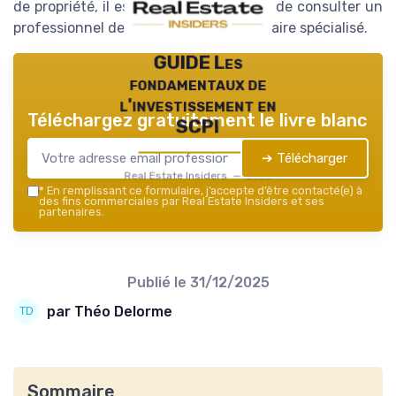
de propriété, il est fortement conseillé de consulter un
professionnel de l’immobilier ou un notaire spécialisé.
GUIDE Les
fondamentaux de
l'investissement en
Téléchargez gratuitement le livre blanc
SCPI
➔ Télécharger
Real Estate Insiders — 2026
*
En remplissant ce formulaire, j’accepte d’être contacté(e) à
des fins commerciales par Real Estate Insiders et ses
partenaires.
Publié le
31/12/2025
par Théo Delorme
Sommaire