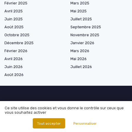
Février 2025
Mars 2025
Avril 2025
Mai 2025
Juin 2025
Juillet 2025
Août 2025
Septembre 2025
Octobre 2025
Novembre 2025
Décembre 2025
Janvier 2026
Février 2026
Mars 2026
Avril 2026
Mai 2026
Juin 2026
Juillet 2026
Août 2026
Les plus lus
Ce site utilise des cookies et vous donne le contrôle sur ceux que
vous souhaitez activer
Salaire agent immobilier century 21 : analyse approfondie et
perspectives de carrière
Tout accepter
Personnaliser
Opportunités d'achat de parcelles avec mobil-home en Bretagne