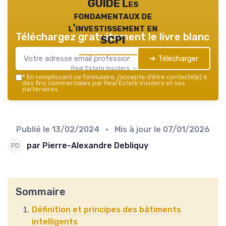
GUIDE Les
fondamentaux de
l'investissement en
Téléchargez gratuitement le livre blanc
SCPI
➔ Télécharger
Real Estate Insiders — 2026
*
En remplissant ce formulaire, j’accepte d’être contacté(e) à
des fins commerciales par Real Estate Insiders et ses
partenaires.
Publié le
13/02/2024
• Mis à jour le
07/01/2026
par Pierre-Alexandre Debliquy
Sommaire
Définition et principes des bâtiments
intelligents