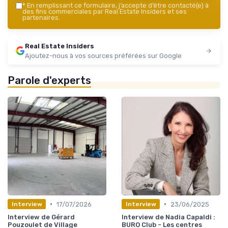
*
En remplissant ce formulaire, j’accepte d’être contacté(e) à
des fins commerciales par Real Estate Insiders et ses
partenaires.
Real Estate Insiders
Ajoutez-nous à vos sources préférées sur Google
Parole d'experts
•
•
17/07/2026
23/06/2025
Interview
Interview
Interview de Gérard
Interview de Nadia Capaldi :
Pouzoulet de Village
BURO Club - Les centres