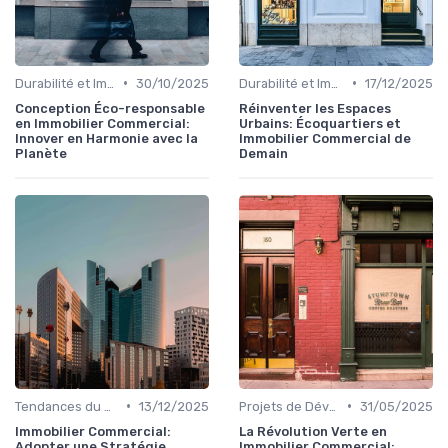
•
•
Durabilité et Immobilier Éco-responsable
30/10/2025
Durabilité et Immobilier Éco-responsable
17/12/2025
Conception Éco-responsable
Réinventer les Espaces
en Immobilier Commercial:
Urbains: Écoquartiers et
Innover en Harmonie avec la
Immobilier Commercial de
Planète
Demain
•
•
Tendances du Marché Immobilier Commercial
13/12/2025
Projets de Développement Urbain Durable
31/05/2025
Immobilier Commercial:
La Révolution Verte en
Adopter une Stratégie
Immobilier Commercial: