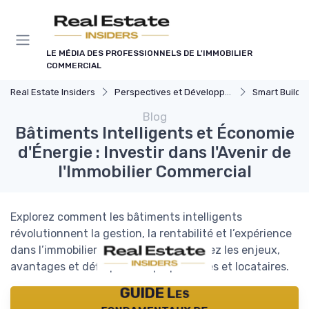
Panneau de gestion des cookies
LE MÉDIA DES PROFESSIONNELS DE L'IMMOBILIER
COMMERCIAL
Real Estate Insiders
Perspectives et Développement Durable
Smart Buildings et Ef
Blog
Bâtiments Intelligents et Économie
d'Énergie : Investir dans l'Avenir de
l'Immobilier Commercial
Explorez comment les bâtiments intelligents
révolutionnent la gestion, la rentabilité et l’expérience
dans l’immobilier commercial. Découvrez les enjeux,
avantages et défis pour les propriétaires et locataires.
GUIDE Les