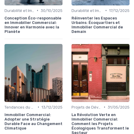
•
•
Durabilité et Immobilier Éco-responsable
30/10/2025
Durabilité et Immobilier Éco-responsable
17/12/2025
Conception Éco-responsable
Réinventer les Espaces
en Immobilier Commercial:
Urbains: Écoquartiers et
Innover en Harmonie avec la
Immobilier Commercial de
Planète
Demain
•
•
Tendances du Marché Immobilier Commercial
13/12/2025
Projets de Développement Urbain Durable
31/05/2025
Immobilier Commercial:
La Révolution Verte en
Adopter une Stratégie
Immobilier Commercial:
Durable Face au Changement
Comment les Projets
Climatique
Écologiques Transforment le
Secteur