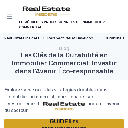
Panneau de gestion des cookies
LE MÉDIA DES PROFESSIONNELS DE L'IMMOBILIER
COMMERCIAL
Real Estate Insiders
Perspectives et Développement Durable
Durabilité et Immobi
Blog
Les Clés de la Durabilité en
Immobilier Commercial: Investir
dans l'Avenir Éco-responsable
Explorez avec nous les stratégies durables dans
l'immobilier commercial, leurs impacts sur
l’environnement, et comment elles façonnent l'avenir
du secteur.
GUIDE Les