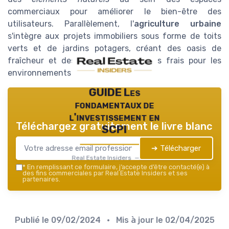
commerciaux pour améliorer le bien-être des
utilisateurs. Parallèlement, l'
agriculture urbaine
s'intègre aux projets immobiliers sous forme de toits
verts et de jardins potagers, créant des oasis de
fraîcheur et des sources de produits frais pour les
environnements urbanisés.
GUIDE Les
fondamentaux de
l'investissement en
Téléchargez gratuitement le livre blanc
SCPI
➔ Télécharger
Real Estate Insiders — 2026
*
En remplissant ce formulaire, j’accepte d’être contacté(e) à
des fins commerciales par Real Estate Insiders et ses
partenaires.
Publié le
09/02/2024
• Mis à jour le
02/04/2025