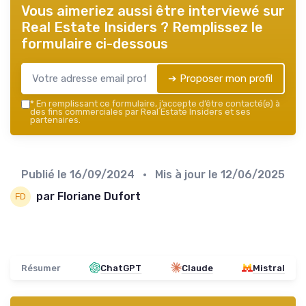
Vous aimeriez aussi être interviewé sur
Real Estate Insiders
? Remplissez le
formulaire ci-dessous
➔ Proposer mon profil
*
En remplissant ce formulaire, j’accepte d’être contacté(e) à
des fins commerciales par Real Estate Insiders et ses
partenaires.
Publié le
16/09/2024
• Mis à jour le
12/06/2025
par Floriane Dufort
Résumer
ChatGPT
Claude
Mistral