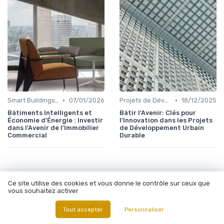
•
•
Smart Buildings et Efficacité Énergétique
07/01/2026
Projets de Développement Urbain Durable
18/12/2025
Bâtiments Intelligents et
Bâtir l'Avenir: Clés pour
Économie d'Énergie : Investir
l'Innovation dans les Projets
dans l'Avenir de l'Immobilier
de Développement Urbain
Commercial
Durable
Ce site utilise des cookies et vous donne le contrôle sur ceux que
Les articles par date
vous souhaitez activer
Octobre 2023
Novembre 2023
Tout accepter
Personnaliser
Décembre 2023
Janvier 2024