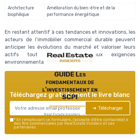
Architecture
Amélioration du bien-être et de la
biophilique
performance énergétique
En restant attentif à ces tendances et innovations, les
acteurs de l’immobilier commercial durable peuvent
anticiper les évolutions du marché et valoriser leurs
actifs tout en répondant aux exigences
environnementales croissantes.
GUIDE Les
fondamentaux de
l'investissement en
Téléchargez gratuitement le livre blanc
SCPI
➔ Télécharger
Real Estate Insiders — 2026
*
En remplissant ce formulaire, j’accepte d’être contacté(e) à
des fins commerciales par Real Estate Insiders et ses
partenaires.