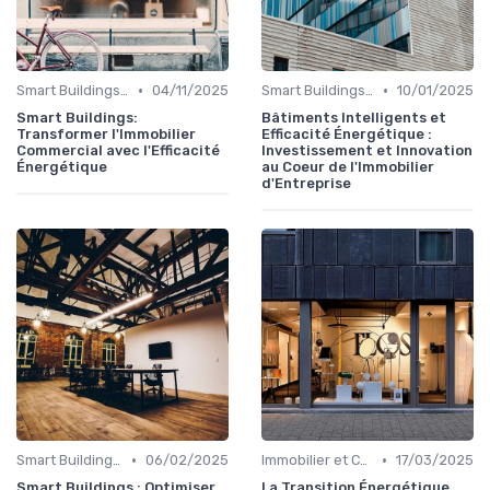
•
•
Smart Buildings et Efficacité Énergétique
04/11/2025
Smart Buildings et Efficacité Énergétique
10/01/2025
Smart Buildings:
Bâtiments Intelligents et
Transformer l'Immobilier
Efficacité Énergétique :
Commercial avec l'Efficacité
Investissement et Innovation
Énergétique
au Coeur de l'Immobilier
d'Entreprise
•
•
Smart Buildings et Efficacité Énergétique
06/02/2025
Immobilier et Changement Climatique
17/03/2025
Smart Buildings : Optimiser
La Transition Énergétique