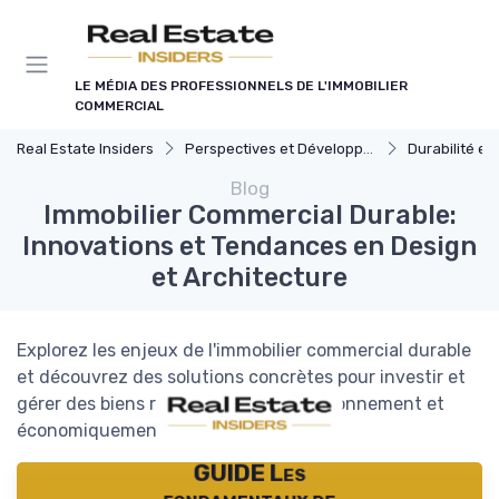
Panneau de gestion des cookies
LE MÉDIA DES PROFESSIONNELS DE L'IMMOBILIER
COMMERCIAL
Real Estate Insiders
Perspectives et Développement Durable
Durabilité et Immobi
Blog
Immobilier Commercial Durable:
Innovations et Tendances en Design
et Architecture
Explorez les enjeux de l'immobilier commercial durable
et découvrez des solutions concrètes pour investir et
gérer des biens respectueux de l'environnement et
économiquement viables.
GUIDE Les