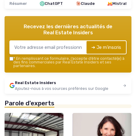
Résumer
ChatGPT
Claude
Mistral
Recevez les dernières actualités de
Real Estate Insiders
➔ Je m'inscris
*
En remplissant ce formulaire, j’accepte d’être contacté(e) à
des fins commerciales par Real Estate Insiders et ses
partenaires.
Real Estate Insiders
Ajoutez-nous à vos sources préférées sur Google
Parole d'experts