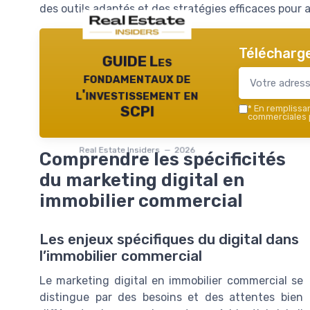
des outils adaptés et des stratégies efficaces pour at
Télécharge
GUIDE Les
fondamentaux de
l'investissement en
*
En remplissant
SCPI
commerciales p
Real Estate Insiders — 2026
Comprendre les spécificités
du marketing digital en
immobilier commercial
Les enjeux spécifiques du digital dans
l’immobilier commercial
Le marketing digital en immobilier commercial se
distingue par des besoins et des attentes bien