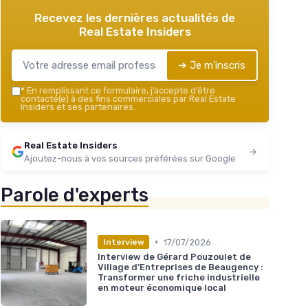
Recevez les dernières actualités de
Real Estate Insiders
➔ Je m'inscris
*
En remplissant ce formulaire, j’accepte d’être
contacté(e) à des fins commerciales par Real Estate
Insiders et ses partenaires.
Real Estate Insiders
Ajoutez-nous à vos sources préférées sur Google
Parole d'experts
•
17/07/2026
Interview
Interview de Gérard Pouzoulet de
Village d’Entreprises de Beaugency :
Transformer une friche industrielle
en moteur économique local