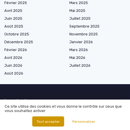
Février 2025
Mars 2025
Avril 2025
Mai 2025
Juin 2025
Juillet 2025
Août 2025
Septembre 2025
Octobre 2025
Novembre 2025
Décembre 2025
Janvier 2026
Février 2026
Mars 2026
Avril 2026
Mai 2026
Juin 2026
Juillet 2026
Août 2026
Les plus lus
Ce site utilise des cookies et vous donne le contrôle sur ceux que
vous souhaitez activer
Salaire agent immobilier century 21 : analyse approfondie et
perspectives de carrière
Tout accepter
Personnaliser
Opportunités d'achat de parcelles avec mobil-home en Bretagne