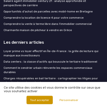
Salaire agent immobilier century 21 : analyse approfondie et
perspectives de carrière
Opportunités d'achat de parcelles avec mobil-home en Bretagne
Comprendre la location de licence 4 pour votre commerce
Comprendre la vente à terme libre dans l'immobilier commercial
Charmante maison de pêcheur à vendre en Grèce
Les derniers articles
Loyer prime vs loyer effectif en Île-de-France : la grille de lecture qui
manque aux investisseurs
Data centers : la classe d'actifs qui bouscule le tertiaire traditionnel
Comment le cendrier urbain réinvente les espaces commerciaux
durables
Charges récupérables en bail tertiaire : cartographier les litiges pour
sécuriser le rendement net
Ce site utilise des cookies et vous donne le contrôle sur ceux que
Abri bus en bois : un levier de design durable pour le paysage urbain
vous souhaitez activer
Tout accepter
Personnaliser
Real Estate Insiders