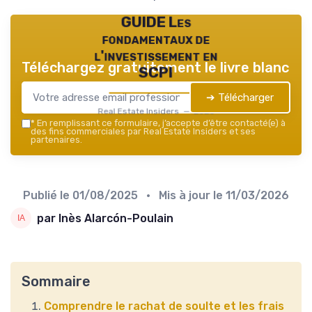
GUIDE Les
fondamentaux de
l'investissement en
Téléchargez gratuitement le livre blanc
SCPI
➔ Télécharger
Real Estate Insiders — 2026
*
En remplissant ce formulaire, j’accepte d’être contacté(e) à
des fins commerciales par Real Estate Insiders et ses
partenaires.
Publié le
01/08/2025
• Mis à jour le
11/03/2026
par Inès Alarcón-Poulain
Sommaire
Comprendre le rachat de soulte et les frais