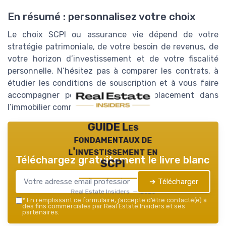
En résumé : personnalisez votre choix
Le choix SCPI ou assurance vie dépend de votre
stratégie patrimoniale, de votre besoin de revenus, de
votre horizon d’investissement et de votre fiscalité
personnelle. N’hésitez pas à comparer les contrats, à
étudier les conditions de souscription et à vous faire
accompagner pour optimiser votre placement dans
l’immobilier commercial.
GUIDE Les
fondamentaux de
l'investissement en
Téléchargez gratuitement le livre blanc
SCPI
➔ Télécharger
Real Estate Insiders — 2026
*
En remplissant ce formulaire, j’accepte d’être contacté(e) à
des fins commerciales par Real Estate Insiders et ses
partenaires.