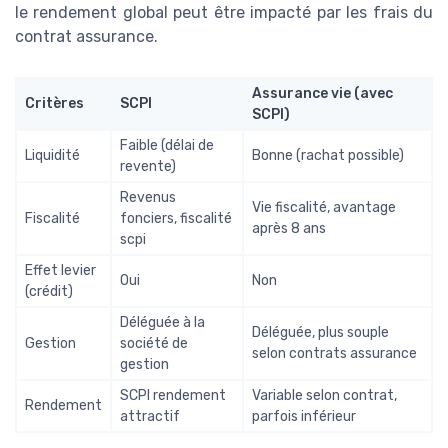
le rendement global peut être impacté par les frais du
contrat assurance.
Assurance vie (avec
Critères
SCPI
SCPI)
Faible (délai de
Liquidité
Bonne (rachat possible)
revente)
Revenus
Vie fiscalité, avantage
Fiscalité
fonciers, fiscalité
après 8 ans
scpi
Effet levier
Oui
Non
(crédit)
Déléguée à la
Déléguée, plus souple
Gestion
société de
selon contrats assurance
gestion
SCPI rendement
Variable selon contrat,
Rendement
attractif
parfois inférieur