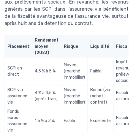
aux prélèvements sociaux. En revanche, les revenus
générés par les SCPI dans l’assurance vie bénéficient
de la fiscalité avantageuse de l’assurance vie, surtout
après huit ans de détention du contrat.
Rendement
Placement
moyen
Risque
Liquidité
Fiscalit
(2023)
Impôt sur
Moyen
SCPI en
revenu +
4,5 % à 5 %
(marché
Faible
direct
prélève
immobilier)
sociaux
SCPI via
Moyen
Bonne (via
4 % à 4,5 %
Fiscalité
assurance
(marché
rachat
(après frais)
assuranc
vie
immobilier)
contrat)
Fonds
euros
Fiscalité
1,5 % à 2 %
Faible
Excellente
assurance
assuranc
vie