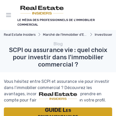
Panneau de gestion des cookies
LE MÉDIA DES PROFESSIONNELS DE L'IMMOBILIER
COMMERCIAL
Real Estate Insiders
Marché de l'Immobilier d'Entreprise
Investissements Immo
Blog
SCPI ou assurance vie : quel choix
pour investir dans l'immobilier
commercial ?
Vous hésitez entre SCPI et assurance vie pour investir
dans l’immobilier commercial ? Découvrez les
avantages, inconvénients et critères à prendre en
compte pour faire le meilleur choix selon votre profil.
GUIDE Les