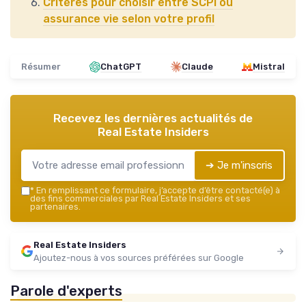
Critères pour choisir entre SCPI ou
assurance vie selon votre profil
Résumer
ChatGPT
Claude
Mistral
Recevez les dernières actualités de
Real Estate Insiders
➔ Je m'inscris
*
En remplissant ce formulaire, j’accepte d’être contacté(e) à
des fins commerciales par Real Estate Insiders et ses
partenaires.
Real Estate Insiders
Ajoutez-nous à vos sources préférées sur Google
Parole d'experts