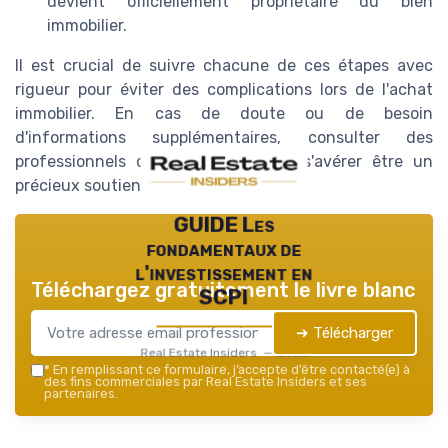
devient officiellement propriétaire du bien
immobilier.
Il est crucial de suivre chacune de ces étapes avec
rigueur pour éviter des complications lors de l'achat
immobilier. En cas de doute ou de besoin
d'informations supplémentaires, consulter des
professionnels de l'immobilier peut s'avérer être un
précieux soutien.
GUIDE Les
fondamentaux de
l'investissement en
Téléchargez gratuitement le livre blanc
SCPI
➔ Télécharger
Real Estate Insiders — 2026
*
En remplissant ce formulaire, j’accepte d’être contacté(e) à
des fins commerciales par Real Estate Insiders et ses
partenaires.