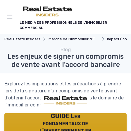
Panneau de gestion des cookies
LE MÉDIA DES PROFESSIONNELS DE L'IMMOBILIER
COMMERCIAL
Real Estate Insiders
Marché de l'Immobilier d'Entreprise
Impact Économiq
Blog
Les enjeux de signer un compromis
de vente avant l'accord bancaire
Explorez les implications et les précautions à prendre
lors de la signature d'un compromis de vente avant
d'obtenir l'accord de votre banque dans le domaine de
l'immobilier commercial.
GUIDE Les
fondamentaux de
l'investissement en