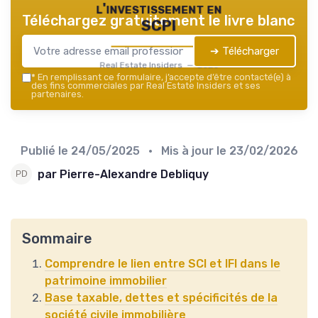
l'investissement en
Téléchargez gratuitement le livre blanc
SCPI
➔ Télécharger
Real Estate Insiders — 2026
*
En remplissant ce formulaire, j’accepte d’être contacté(e) à
des fins commerciales par Real Estate Insiders et ses
partenaires.
Publié le
24/05/2025
• Mis à jour le
23/02/2026
par Pierre-Alexandre Debliquy
Sommaire
Comprendre le lien entre SCI et IFI dans le
patrimoine immobilier
Base taxable, dettes et spécificités de la
société civile immobilière