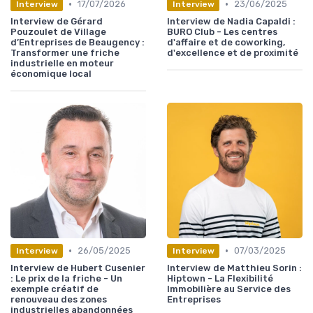
•
•
17/07/2026
23/06/2025
Interview
Interview
Interview de Gérard
Interview de Nadia Capaldi :
Pouzoulet de Village
BURO Club - Les centres
d’Entreprises de Beaugency :
d'affaire et de coworking,
Transformer une friche
d'excellence et de proximité
industrielle en moteur
économique local
•
•
26/05/2025
07/03/2025
Interview
Interview
Interview de Hubert Cusenier
Interview de Matthieu Sorin :
: Le prix de la friche - Un
Hiptown - La Flexibilité
exemple créatif de
Immobilière au Service des
renouveau des zones
Entreprises
industrielles abandonnées