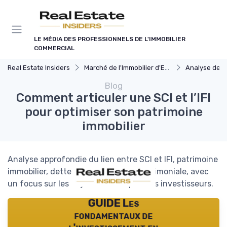
Panneau de gestion des cookies
LE MÉDIA DES PROFESSIONNELS DE L'IMMOBILIER
COMMERCIAL
Real Estate Insiders
Marché de l'Immobilier d'Entreprise
Analyse des Marchés
Blog
Comment articuler une SCI et l’IFI
pour optimiser son patrimoine
immobilier
Analyse approfondie du lien entre SCI et IFI, patrimoine
immobilier, dettes et transmission patrimoniale, avec
un focus sur les enjeux fiscaux pour les investisseurs.
GUIDE Les
fondamentaux de