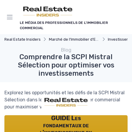
Panneau de gestion des cookies
LE MÉDIA DES PROFESSIONNELS DE L'IMMOBILIER
COMMERCIAL
Real Estate Insiders
Marché de l'Immobilier d'Entreprise
Investissements Immo
Blog
Comprendre la SCPI Mistral
Sélection pour optimiser vos
investissements
Explorez les opportunités et les défis de la SCPI Mistral
Sélection dans le secteur de l'immobilier commercial
pour maximiser vos rendements.
GUIDE Les
fondamentaux de