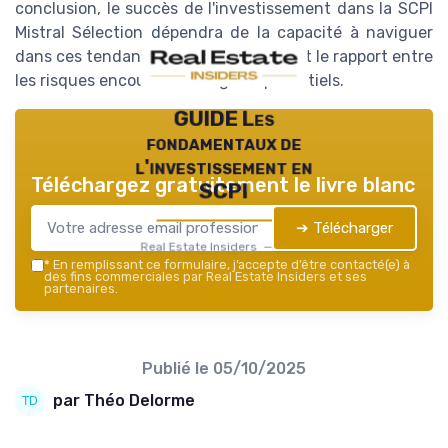
conclusion, le succès de l'investissement dans la SCPI
Mistral Sélection dépendra de la capacité à naviguer
dans ces tendances tout en optimisant le rapport entre
les risques encourus et les gains potentiels.
GUIDE Les
fondamentaux de
l'investissement en
Téléchargez gratuitement le livre blanc
SCPI
➔ Télécharger
Real Estate Insiders — 2026
*
En remplissant ce formulaire, j’accepte d’être contacté(e) à
des fins commerciales par Real Estate Insiders et ses
partenaires.
Publié le
05/10/2025
par Théo Delorme