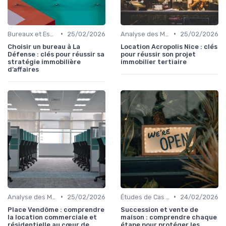
•
•
Bureaux et Espaces de Coworking
25/02/2026
Analyse des Marchés Locaux et Globaux
25/02/2026
Choisir un bureau à La
Location Acropolis Nice : clés
Défense : clés pour réussir sa
pour réussir son projet
stratégie immobilière
immobilier tertiaire
d’affaires
•
•
Analyse des Marchés Locaux et Globaux
25/02/2026
Études de Cas et Exemples de Réussite
24/02/2026
Place Vendôme : comprendre
Succession et vente de
la location commerciale et
maison : comprendre chaque
résidentielle au cœur de
étape pour protéger les