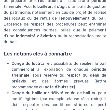
de préparer une
résiliation
à l’issue d’une
période
triennale
. Pour le
bailleur
, il s’agit d’un outil de gestion
du patrimoine, notamment en cas de projet de reprise
des
locaux
ou de refus de
renouvellement
du
bail
.
L’absence de respect des procédures peut entraîner
des conséquences lourdes, telles que le paiement
d’une
indemnité d’éviction
ou la reconduction tacite
du
bail
.
Les notions clés à connaître
Congé du locataire
: possibilité de
résilier
le
bail
commercial
à l’expiration de chaque
période
triennale
, sous réserve du respect du
délai de
préavis
et des formes prévues (lettre
recommandée ou
acte d’huissier
).
Congé du bailleur
: délivré en fin de
bail
ou pour
motif légitime (par exemple, clause résolutoire), il
doit respecter des conditions strictes et peut