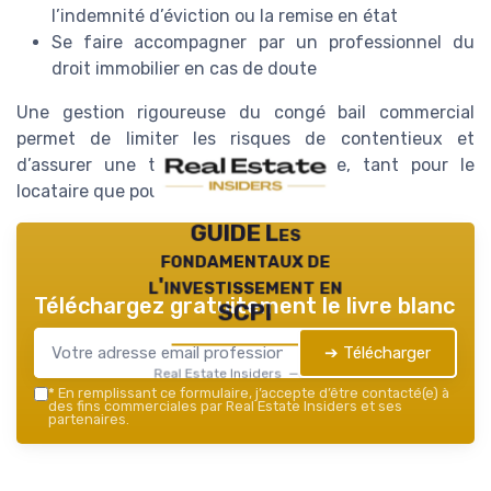
l’indemnité d’éviction ou la remise en état
Se faire accompagner par un professionnel du
droit immobilier en cas de doute
Une gestion rigoureuse du congé bail commercial
permet de limiter les risques de contentieux et
d’assurer une transition plus sereine, tant pour le
locataire que pour le bailleur.
GUIDE Les
fondamentaux de
l'investissement en
Téléchargez gratuitement le livre blanc
SCPI
➔ Télécharger
Real Estate Insiders — 2026
*
En remplissant ce formulaire, j’accepte d’être contacté(e) à
des fins commerciales par Real Estate Insiders et ses
partenaires.