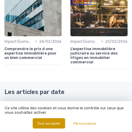
•
•
Impact Économique et Financier
24/02/2026
Impact Économique et Financier
23/02/2026
Comprendre le prix d une
L’expertise immobilière
expertise immobilière pour
judiciaire au service des
un bien commercial
litiges en immobilier
commercial
Les articles par date
Octobre 2023
Novembre 2023
Ce site utilise des cookies et vous donne le contrôle sur ceux que
Décembre 2023
Janvier 2024
vous souhaitez activer
Février 2024
Mars 2024
Tout accepter
Personnaliser
Juin 2024
Juillet 2024