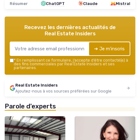
Résumer
ChatGPT
Claude
Mistral
Recevez les dernières actualités de
Real Estate Insiders
➔ Je m'inscris
*
En remplissant ce formulaire, j’accepte d’être contacté(e) à
des fins commerciales par Real Estate Insiders et ses
partenaires.
Real Estate Insiders
Ajoutez-nous à vos sources préférées sur Google
Parole d'experts