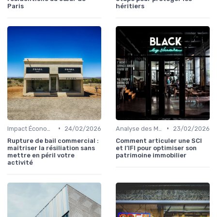
Paris
héritiers
•
•
Impact Économique et Financier
24/02/2026
Analyse des Marchés Locaux et Globaux
23/02/2026
Rupture de bail commercial :
Comment articuler une SCI
maîtriser la résiliation sans
et l’IFI pour optimiser son
mettre en péril votre
patrimoine immobilier
activité