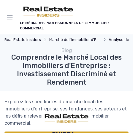
Panneau de gestion des cookies
LE MÉDIA DES PROFESSIONNELS DE L'IMMOBILIER
COMMERCIAL
Real Estate Insiders
Marché de l'Immobilier d'Entreprise
Analyse des Marchés
Blog
Comprendre le Marché Local des
Immobiliers d'Entreprise :
Investissement Discriminé et
Rendement
Explorez les spécificités du marché local des
immobiliers d'entreprise, ses tendances, ses acteurs et
les défis à relever pour réussir dans l'immobilier
commercial.