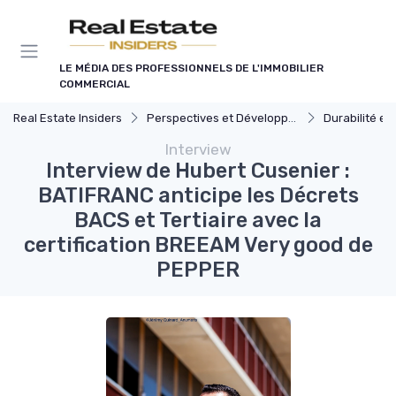
Panneau de gestion des cookies
LE MÉDIA DES PROFESSIONNELS DE L'IMMOBILIER
COMMERCIAL
Real Estate Insiders
Perspectives et Développement Durable
Durabilité et Immobi
Interview
Interview de Hubert Cusenier :
BATIFRANC anticipe les Décrets
BACS et Tertiaire avec la
certification BREEAM Very good de
PEPPER