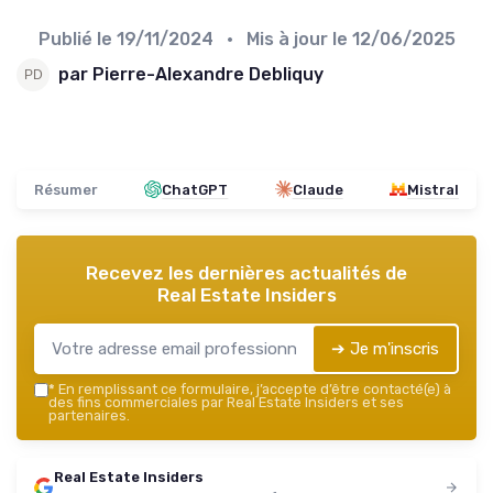
Publié le
19/11/2024
• Mis à jour le
12/06/2025
par Pierre-Alexandre Debliquy
Résumer
ChatGPT
Claude
Mistral
Recevez les dernières actualités de
Real Estate Insiders
➔ Je m'inscris
*
En remplissant ce formulaire, j’accepte d’être contacté(e) à
des fins commerciales par Real Estate Insiders et ses
partenaires.
Real Estate Insiders