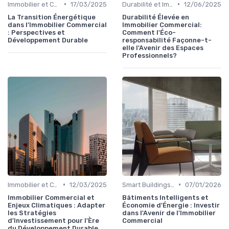
•
•
Immobilier et Changement Climatique
17/03/2025
Durabilité et Immobilier Éco-responsable
12/06/2025
La Transition Énergétique
Durabilité Élevée en
dans l'Immobilier Commercial
Immobilier Commercial:
: Perspectives et
Comment l'Éco-
Développement Durable
responsabilité Façonne-t-
elle l'Avenir des Espaces
Professionnels?
•
•
Immobilier et Changement Climatique
12/03/2025
Smart Buildings et Efficacité Énergétique
07/01/2026
Immobilier Commercial et
Bâtiments Intelligents et
Enjeux Climatiques : Adapter
Économie d'Énergie : Investir
les Stratégies
dans l'Avenir de l'Immobilier
d'Investissement pour l'Ère
Commercial
du Développement Durable