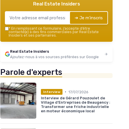
Real Estate Insiders
➔ Je m'inscris
*
En remplissant ce formulaire, j’accepte d’être
contacté(e) à des fins commerciales par Real Estate
Insiders et ses partenaires.
Real Estate Insiders
Ajoutez-nous à vos sources préférées sur Google
Parole d'experts
•
17/07/2026
Interview
Interview de Gérard Pouzoulet de
Village d’Entreprises de Beaugency :
Transformer une friche industrielle
en moteur économique local