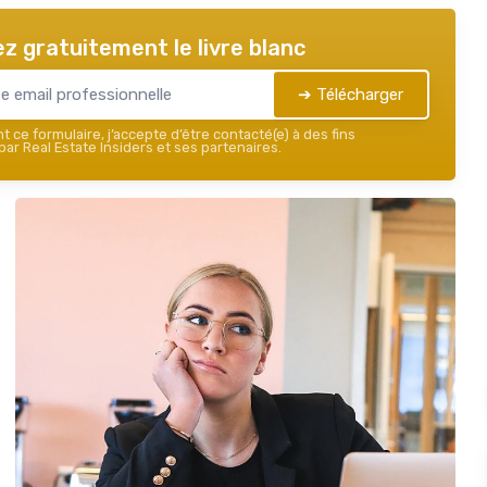
z gratuitement le livre blanc
➔ Télécharger
 ce formulaire, j’accepte d’être contacté(e) à des fins
ar Real Estate Insiders et ses partenaires.