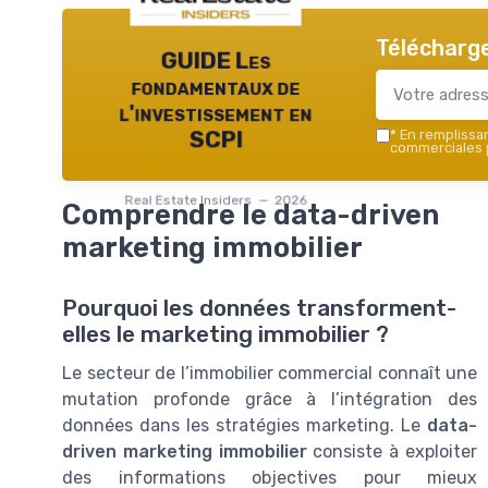
Télécharge
GUIDE Les
fondamentaux de
l'investissement en
*
En remplissant
SCPI
commerciales p
Real Estate Insiders — 2026
Comprendre le data-driven
marketing immobilier
Pourquoi les données transforment-
elles le marketing immobilier ?
Le secteur de l’immobilier commercial connaît une
mutation profonde grâce à l’intégration des
données dans les stratégies marketing. Le
data-
driven marketing immobilier
consiste à exploiter
des informations objectives pour mieux