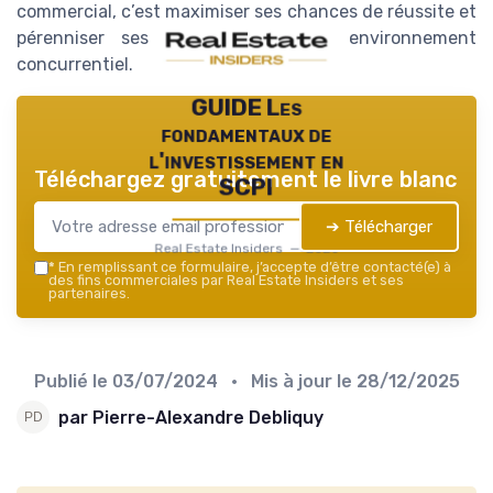
commercial, c’est maximiser ses chances de réussite et
pérenniser ses activités dans un environnement
concurrentiel.
GUIDE Les
fondamentaux de
l'investissement en
Téléchargez gratuitement le livre blanc
SCPI
➔ Télécharger
Real Estate Insiders — 2026
*
En remplissant ce formulaire, j’accepte d’être contacté(e) à
des fins commerciales par Real Estate Insiders et ses
partenaires.
Publié le
03/07/2024
• Mis à jour le
28/12/2025
par Pierre-Alexandre Debliquy