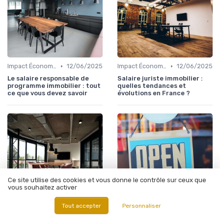
•
•
Impact Économique et Financier
12/06/2025
Impact Économique et Financier
12/06/2025
Le salaire responsable de
Salaire juriste immobilier :
programme immobilier : tout
quelles tendances et
ce que vous devez savoir
évolutions en France ?
Ce site utilise des cookies et vous donne le contrôle sur ceux que
vous souhaitez activer
Tout accepter
Personnaliser
•
•
Tendances du Marché Immobilier Commercial
12/06/2025
Analyse des Marchés Locaux et Globaux
26/12/2025