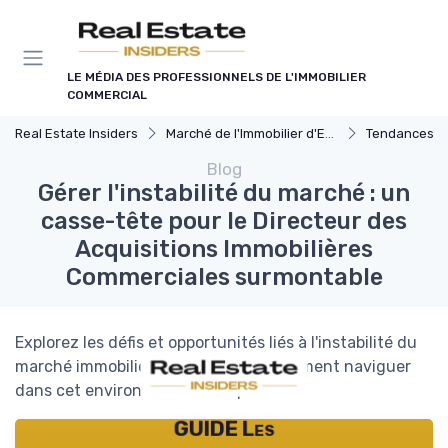
Panneau de gestion des cookies
LE MÉDIA DES PROFESSIONNELS DE L'IMMOBILIER
COMMERCIAL
Real Estate Insiders
Marché de l'Immobilier d'Entreprise
Tendances du Marché I
Blog
Gérer l'instabilité du marché : un
casse-tête pour le Directeur des
Acquisitions Immobilières
Commerciales surmontable
Explorez les défis et opportunités liés à l'instabilité du
marché immobilier commercial et comment naviguer
dans cet environnement complexe.
GUIDE Les