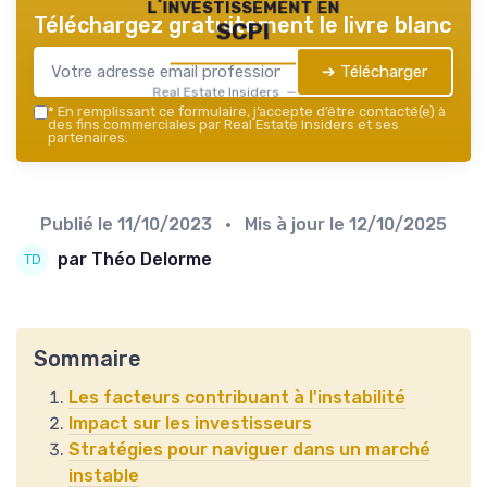
l'investissement en
Téléchargez gratuitement le livre blanc
SCPI
➔ Télécharger
Real Estate Insiders — 2026
*
En remplissant ce formulaire, j’accepte d’être contacté(e) à
des fins commerciales par Real Estate Insiders et ses
partenaires.
Publié le
11/10/2023
• Mis à jour le
12/10/2025
par Théo Delorme
Sommaire
Les facteurs contribuant à l'instabilité
Impact sur les investisseurs
Stratégies pour naviguer dans un marché
instable