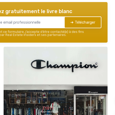
z gratuitement le livre blanc
➔ Télécharger
 ce formulaire, j’accepte d’être contacté(e) à des fins
ar Real Estate Insiders et ses partenaires.