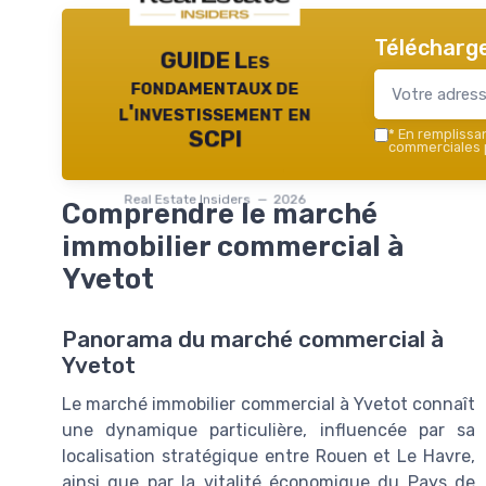
Télécharge
GUIDE Les
fondamentaux de
l'investissement en
*
En remplissant
SCPI
commerciales p
Real Estate Insiders — 2026
Comprendre le marché
immobilier commercial à
Yvetot
Panorama du marché commercial à
Yvetot
Le marché immobilier commercial à Yvetot connaît
une dynamique particulière, influencée par sa
localisation stratégique entre Rouen et Le Havre,
ainsi que par la vitalité économique du Pays de