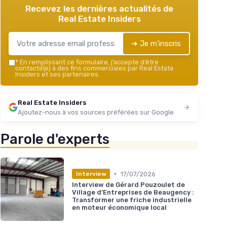
Recevez les dernières actualités de
Real Estate Insiders
➔ Je m'inscris
*
En remplissant ce formulaire, j’accepte d’être
contacté(e) à des fins commerciales par Real Estate
Insiders et ses partenaires.
Real Estate Insiders
Ajoutez-nous à vos sources préférées sur Google
Parole d'experts
•
17/07/2026
Interview
Interview de Gérard Pouzoulet de
Village d’Entreprises de Beaugency :
Transformer une friche industrielle
en moteur économique local