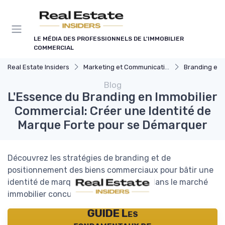
Panneau de gestion des cookies
LE MÉDIA DES PROFESSIONNELS DE L'IMMOBILIER
COMMERCIAL
Real Estate Insiders
Marketing et Communication Immobilière
Branding et Posit
Blog
L'Essence du Branding en Immobilier
Commercial: Créer une Identité de
Marque Forte pour se Démarquer
Découvrez les stratégies de branding et de
positionnement des biens commerciaux pour bâtir une
identité de marque forte et distincte dans le marché
immobilier concurrentiel.
GUIDE Les