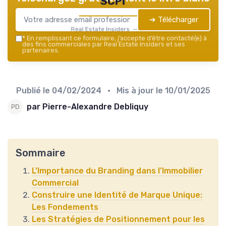
SCPI
➔ Télécharger
Real Estate Insiders — 2026
*
En remplissant ce formulaire, j’accepte d’être contacté(e) à
des fins commerciales par Real Estate Insiders et ses
partenaires.
Publié le
04/02/2024
• Mis à jour le
10/01/2025
par Pierre-Alexandre Debliquy
Sommaire
L'Importance du Branding dans l'Immobilier
Commercial
Construire une Identité de Marque Unique:
Les Fondements
Les Stratégies de Positionnement pour les