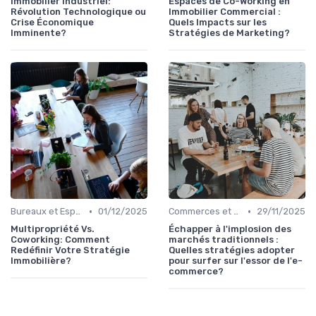
Immobilier Industriel:
Espaces de Co-Working en
Révolution Technologique ou
Immobilier Commercial :
Crise Économique
Quels Impacts sur les
Imminente?
Stratégies de Marketing?
•
•
Bureaux et Espaces de Coworking
01/12/2025
Commerces et Retail
29/11/2025
Multipropriété Vs.
Échapper à l'implosion des
Coworking: Comment
marchés traditionnels :
Redéfinir Votre Stratégie
Quelles stratégies adopter
Immobilière?
pour surfer sur l'essor de l'e-
commerce?