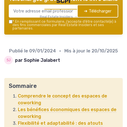
SCPI
➔ Télécharger
Real Estate Insiders — 2026
*
En remplissant ce formulaire, j’accepte d’être contacté(e) à
des fins commerciales par Real Estate Insiders et ses
partenaires.
Publié le
09/01/2024
• Mis à jour le
20/10/2025
par Sophie Jalabert
Sommaire
Comprendre le concept des espaces de
coworking
Les bénéfices économiques des espaces de
coworking
Flexibilité et adaptabilité : des atouts