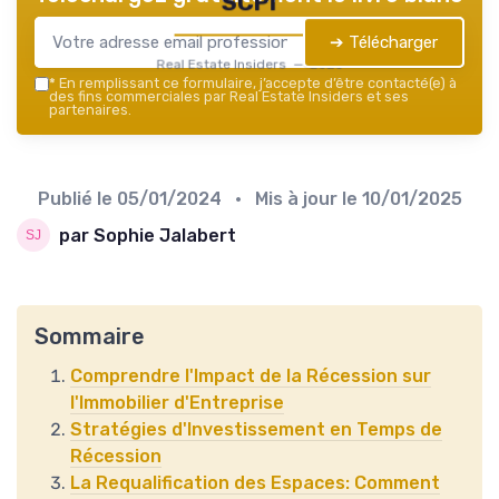
SCPI
➔ Télécharger
Real Estate Insiders — 2026
*
En remplissant ce formulaire, j’accepte d’être contacté(e) à
des fins commerciales par Real Estate Insiders et ses
partenaires.
Publié le
05/01/2024
• Mis à jour le
10/01/2025
par Sophie Jalabert
Sommaire
Comprendre l'Impact de la Récession sur
l'Immobilier d'Entreprise
Stratégies d'Investissement en Temps de
Récession
La Requalification des Espaces: Comment