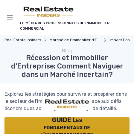
Panneau de gestion des cookies
LE MÉDIA DES PROFESSIONNELS DE L'IMMOBILIER
COMMERCIAL
Real Estate Insiders
Marché de l'Immobilier d'Entreprise
Impact Économiq
Blog
Récession et Immobilier
d'Entreprise: Comment Naviguer
dans un Marché Incertain?
Explorez les stratégies pour survivre et prospérer dans
le secteur de l'immobilier d'entreprise face aux défis
économiques actuels grâce à notre guide détaillé.
GUIDE Les
fondamentaux de