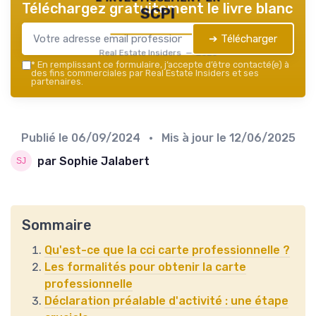
Téléchargez gratuitement le livre blanc
SCPI
➔ Télécharger
Real Estate Insiders — 2026
*
En remplissant ce formulaire, j’accepte d’être contacté(e) à
des fins commerciales par Real Estate Insiders et ses
partenaires.
Publié le
06/09/2024
• Mis à jour le
12/06/2025
par Sophie Jalabert
Sommaire
Qu'est-ce que la cci carte professionnelle ?
Les formalités pour obtenir la carte
professionnelle
Déclaration préalable d'activité : une étape