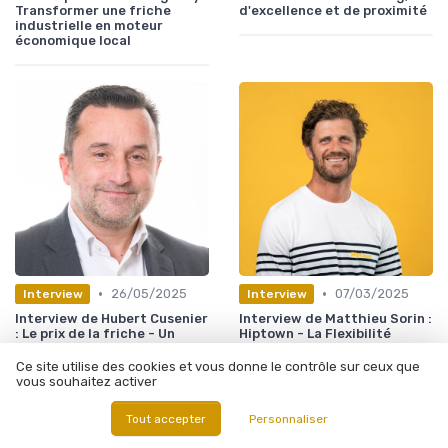
Transformer une friche
d'excellence et de proximité
industrielle en moteur
économique local
•
•
26/05/2025
07/03/2025
Interview
Interview
Interview de Hubert Cusenier
Interview de Matthieu Sorin :
: Le prix de la friche - Un
Hiptown - La Flexibilité
exemple créatif de
Immobilière au Service des
renouveau des zones
Entreprises
Ce site utilise des cookies et vous donne le contrôle sur ceux que
industrielles abandonnées
vous souhaitez activer
Tout accepter
Personnaliser
Les plus lus