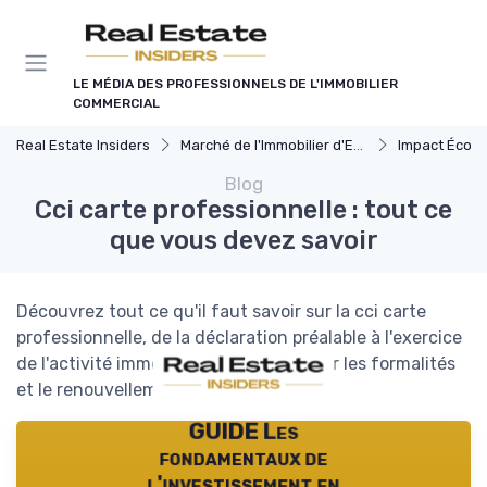
Panneau de gestion des cookies
LE MÉDIA DES PROFESSIONNELS DE L'IMMOBILIER
COMMERCIAL
Real Estate Insiders
Marché de l'Immobilier d'Entreprise
Impact Économiq
Blog
Cci carte professionnelle : tout ce
que vous devez savoir
Découvrez tout ce qu'il faut savoir sur la cci carte
professionnelle, de la déclaration préalable à l'exercice
de l'activité immobilière, en passant par les formalités
et le renouvellement.
GUIDE Les
fondamentaux de
l'investissement en