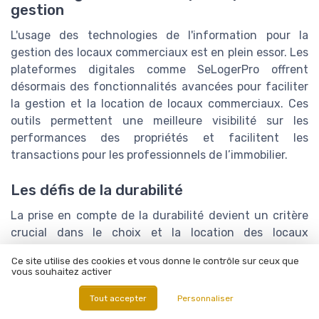
gestion
L'usage des technologies de l'information pour la
gestion des locaux commerciaux est en plein essor. Les
plateformes digitales comme SeLogerPro offrent
désormais des fonctionnalités avancées pour faciliter
la gestion et la location de locaux commerciaux. Ces
outils permettent une meilleure visibilité sur les
performances des propriétés et facilitent les
transactions pour les professionnels de l’immobilier.
Les défis de la durabilité
La prise en compte de la durabilité devient un critère
crucial dans le choix et la location des locaux
commerciaux. Les entreprises sont de plus en plus
Ce site utilise des cookies et vous donne le contrôle sur ceux que
soucieuses de leur empreinte environnementale et
vous souhaitez activer
recherchent des bâtis conformes aux standards
Tout accepter
Personnaliser
écologiques. Selon l’étude de JLL, 60% des grandes
entreprises françaises intègrent la durabilité dans