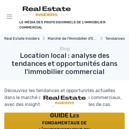
Panneau de gestion des cookies
LE MÉDIA DES PROFESSIONNELS DE L'IMMOBILIER
COMMERCIAL
Real Estate Insiders
Marché de l'Immobilier d'Entreprise
Tendances du Marché I
Blog
Location local : analyse des
tendances et opportunités dans
l'immobilier commercial
Découvrez les tendances et opportunités actuelles
dans le marché de la location de locaux commerciaux,
avec des insights d'experts et des études de cas.
GUIDE Les
fondamentaux de