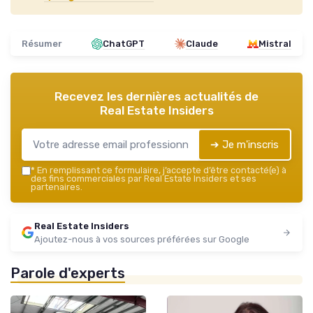
Résumer
ChatGPT
Claude
Mistral
Recevez les dernières actualités de
Real Estate Insiders
➔ Je m'inscris
*
En remplissant ce formulaire, j’accepte d’être contacté(e) à
des fins commerciales par Real Estate Insiders et ses
partenaires.
Real Estate Insiders
Ajoutez-nous à vos sources préférées sur Google
Parole d'experts