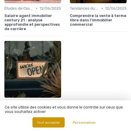
•
•
Études de Cas et Exemples de Réussite
12/06/2025
Tendances du Marché Immobilier Commercial
12/06/2025
Salaire agent immobilier
Comprendre la vente à terme
century 21 : analyse
libre dans l'immobilier
approfondie et perspectives
commercial
de carrière
•
Analyse des Marchés Locaux et Globaux
12/06/2025
Ce site utilise des cookies et vous donne le contrôle sur ceux que
Exploration de la zone
vous souhaitez activer
d'activités de la croix
blanche
Tout accepter
Personnaliser