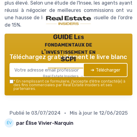
plus élevé. Selon une étude de l'Insee, les agents ayant
réussi à négocier de meilleures commissions ont vu
une hausse de leur rémunération mensuelle de l'ordre
de 15%.
GUIDE Les
fondamentaux de
l'investissement en
Téléchargez gratuitement le livre blanc
SCPI
➔ Télécharger
Real Estate Insiders — 2026
*
En remplissant ce formulaire, j’accepte d’être contacté(e) à
des fins commerciales par Real Estate Insiders et ses
partenaires.
Publié le
03/07/2024
• Mis à jour le
12/06/2025
par Élise Vivier-Narquin