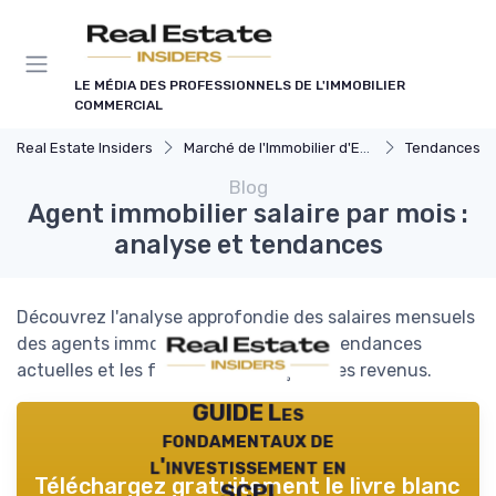
Panneau de gestion des cookies
LE MÉDIA DES PROFESSIONNELS DE L'IMMOBILIER
COMMERCIAL
Real Estate Insiders
Marché de l'Immobilier d'Entreprise
Tendances du Marché I
Blog
Agent immobilier salaire par mois :
analyse et tendances
Découvrez l'analyse approfondie des salaires mensuels
des agents immobiliers en France, les tendances
actuelles et les facteurs influençant ces revenus.
GUIDE Les
fondamentaux de
l'investissement en
Téléchargez gratuitement le livre blanc
SCPI