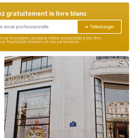
z gratuitement le livre blanc
➔ Télécharger
 ce formulaire, j’accepte d’être contacté(e) à des fins
ar Real Estate Insiders et ses partenaires.