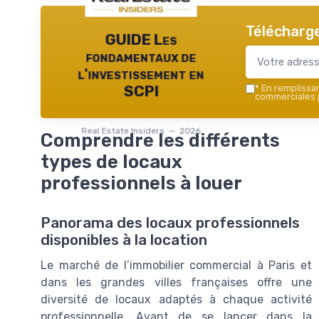
Télécharge
GUIDE Les
fondamentaux de
l'investissement en
*
En remplissant
SCPI
commerciales p
Real Estate Insiders — 2026
Comprendre les différents
types de locaux
professionnels à louer
Panorama des locaux professionnels
disponibles à la location
Le marché de l’immobilier commercial à Paris et
dans les grandes villes françaises offre une
diversité de locaux adaptés à chaque activité
professionnelle. Avant de se lancer dans la