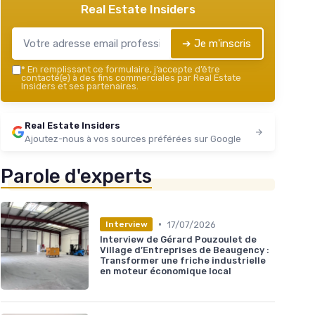
Real Estate Insiders
➔ Je m'inscris
*
En remplissant ce formulaire, j’accepte d’être
contacté(e) à des fins commerciales par Real Estate
Insiders et ses partenaires.
Real Estate Insiders
Ajoutez-nous à vos sources préférées sur Google
Parole d'experts
•
17/07/2026
Interview
Interview de Gérard Pouzoulet de
Village d’Entreprises de Beaugency :
Transformer une friche industrielle
en moteur économique local