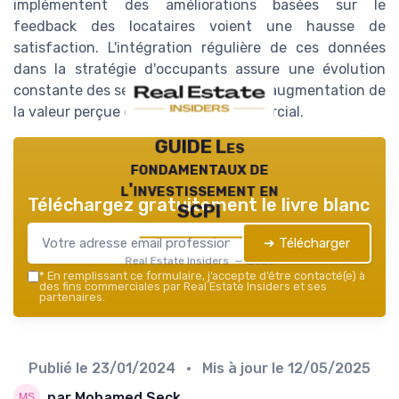
implémentent des améliorations basées sur le
feedback des locataires voient une hausse de
satisfaction. L'intégration régulière de ces données
dans la stratégie d'occupants assure une évolution
constante des services offerts et une augmentation de
la valeur perçue de l'immobilier commercial.
GUIDE Les
fondamentaux de
l'investissement en
Téléchargez gratuitement le livre blanc
SCPI
➔ Télécharger
Real Estate Insiders — 2026
*
En remplissant ce formulaire, j’accepte d’être contacté(e) à
des fins commerciales par Real Estate Insiders et ses
partenaires.
Publié le
23/01/2024
• Mis à jour le
12/05/2025
par Mohamed Seck