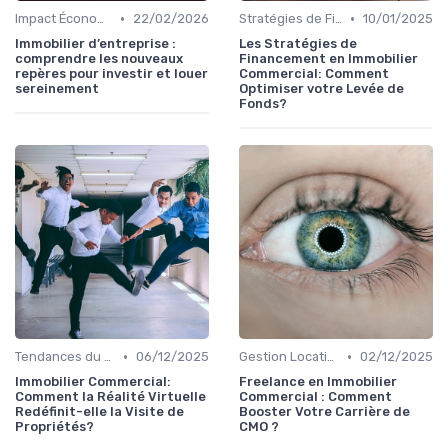
•
•
Impact Économique et Financier
22/02/2026
Stratégies de Financement et Levée de Fonds
10/01/2025
Immobilier d’entreprise :
Les Stratégies de
comprendre les nouveaux
Financement en Immobilier
repères pour investir et louer
Commercial: Comment
sereinement
Optimiser votre Levée de
Fonds?
•
•
Tendances du Marché Immobilier Commercial
06/12/2025
Gestion Locative et Asset Management
02/12/2025
Immobilier Commercial:
Freelance en Immobilier
Comment la Réalité Virtuelle
Commercial : Comment
Redéfinit-elle la Visite de
Booster Votre Carrière de
Propriétés?
CMO ?