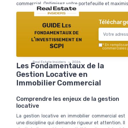
commercial. Optimisez votre portefeuille et maximis
Télécharge
GUIDE Les
fondamentaux de
l'investissement en
*
En remplissant
SCPI
commerciales p
Real Estate Insiders — 2026
Les Fondamentaux de la
Gestion Locative en
Immobilier Commercial
Comprendre les enjeux de la gestion
locative
La gestion locative en immobilier commercial est
une discipline qui demande rigueur et attention. Il