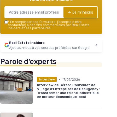
➔ Je m'inscris
*
En remplissant ce formulaire, j’accepte d’être
contacté(e) à des fins commerciales par Real Estate
Insiders et ses partenaires.
Real Estate Insiders
Ajoutez-nous à vos sources préférées sur Google
Parole d'experts
•
17/07/2026
Interview
Interview de Gérard Pouzoulet de
Village d’Entreprises de Beaugency :
Transformer une friche industrielle
en moteur économique local