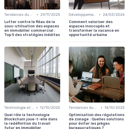
•
•
Tendances du Marché Immobilier Commercial
29/11/2025
Développement et Rénovation de Projets
24/03/2026
Lutter contre le fléau de la
Comment valoriser des
sous-utilisation des espaces
espaces inoccupés et
en immobilier commercial :
transformer la vacance en
Top 5 des stratégies inédites
opportunité urbaine
•
•
Technologie et Innovation en Gestion Immobilière
12/10/2025
Tendances du Marché Immobilier Commercial
14/10/2025
Quel rôle la technologie
Optimisation des régulations
Blockchain joue-t-elle dans
de zonage : Quelles solutions
la redéfinition du travail
pour éviter les pièges
futur en immobilier
bureaucratiques ?