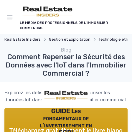
Panneau de gestion des cookies
LE MÉDIA DES PROFESSIONNELS DE L'IMMOBILIER
COMMERCIAL
Real Estate Insiders
Gestion et Exploitation
Technologie et Innovation en Gest
Blog
Comment Repenser la Sécurité des
Données avec l'IoT dans l'Immobilier
Commercial ?
Explorez les défis et solutions pour sécuriser les
données IoT dans le secteur de l'immobilier commercial.
GUIDE Les
fondamentaux de
l'investissement en
Téléchargez gratuitement le livre blanc