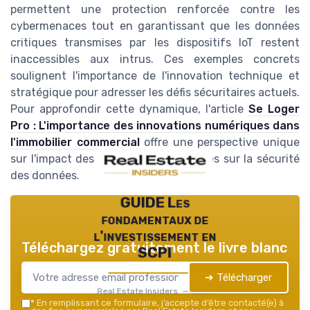
permettent une protection renforcée contre les
cybermenaces tout en garantissant que les données
critiques transmises par les dispositifs IoT restent
inaccessibles aux intrus. Ces exemples concrets
soulignent l'importance de l'innovation technique et
stratégique pour adresser les défis sécuritaires actuels.
Pour approfondir cette dynamique, l'article
Se Loger
Pro : L'importance des innovations numériques dans
l'immobilier commercial
offre une perspective unique
sur l'impact des nouvelles technologies sur la sécurité
des données.
GUIDE Les
fondamentaux de
l'investissement en
Téléchargez gratuitement le livre blanc
SCPI
➔ Télécharger
Real Estate Insiders — 2026
*
En remplissant ce formulaire, j’accepte d’être contacté(e) à