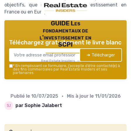
objectifs, que ce soit pour un investissement en
France ou en Europe.
GUIDE Les
fondamentaux de
l'investissement en
Téléchargez gratuitement le livre blanc
SCPI
➔ Télécharger
Real Estate Insiders — 2026
*
En remplissant ce formulaire, j’accepte d’être contacté(e) à
des fins commerciales par Real Estate Insiders et ses
partenaires.
Publié le
10/07/2025
• Mis à jour le
11/01/2026
par Sophie Jalabert