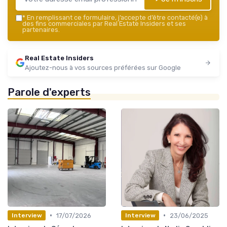
*
En remplissant ce formulaire, j’accepte d’être contacté(e) à
des fins commerciales par Real Estate Insiders et ses
partenaires.
Real Estate Insiders
Ajoutez-nous à vos sources préférées sur Google
Parole d'experts
•
•
17/07/2026
23/06/2025
Interview
Interview