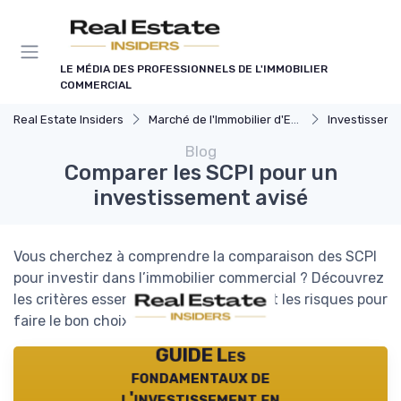
Panneau de gestion des cookies
LE MÉDIA DES PROFESSIONNELS DE L'IMMOBILIER
COMMERCIAL
Real Estate Insiders
Marché de l'Immobilier d'Entreprise
Investissements Immo
Blog
Comparer les SCPI pour un
investissement avisé
Vous cherchez à comprendre la comparaison des SCPI
pour investir dans l’immobilier commercial ? Découvrez
les critères essentiels, les avantages et les risques pour
faire le bon choix.
GUIDE Les
fondamentaux de
l'investissement en