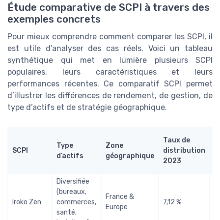
Étude comparative de SCPI à travers des
exemples concrets
Pour mieux comprendre comment comparer les SCPI, il
est utile d’analyser des cas réels. Voici un tableau
synthétique qui met en lumière plusieurs SCPI
populaires, leurs caractéristiques et leurs
performances récentes. Ce comparatif SCPI permet
d’illustrer les différences de rendement, de gestion, de
type d’actifs et de stratégie géographique.
Taux de
Type
Zone
T
SCPI
distribution
d’actifs
géographique
d
2023
Diversifiée
(bureaux,
France &
Iroko Zen
commerces,
7,12 %
9
Europe
santé,