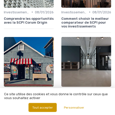
•
•
Investissements Immobiliers Stratégiques
08/01/2026
Investissements Immobiliers Stratégiques
08/01/2026
Comprendre les opportunités
Comment choisir le meilleur
avec la SCPI Corum Origin
comparateur de SCPI pour
vos investissements
•
•
Investissements Immobiliers Stratégiques
08/01/2026
Investissements Immobiliers Stratégiques
07/01/2026
Ce site utilise des cookies et vous donne le contrôle sur ceux que
Comment bien comparer les
Comprendre le comparatif
vous souhaitez activer
SCPI pour investir
des SCPI pour investir
efficacement
intelligemment
Tout accepter
Personnaliser