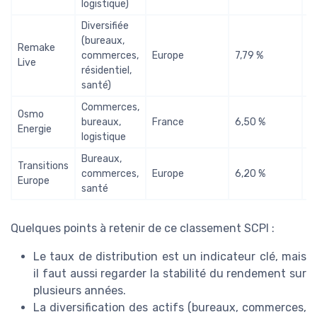
logistique)
Diversifiée
(bureaux,
Remake
commerces,
Europe
7,79 %
9
Live
résidentiel,
santé)
Commerces,
Osmo
bureaux,
France
6,50 %
9
Energie
logistique
Bureaux,
Transitions
commerces,
Europe
6,20 %
9
Europe
santé
Quelques points à retenir de ce classement SCPI :
Le taux de distribution est un indicateur clé, mais
il faut aussi regarder la stabilité du rendement sur
plusieurs années.
La diversification des actifs (bureaux, commerces,