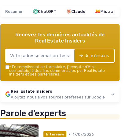
Résumer
ChatGPT
Claude
Mistral
Recevez les dernières actualités de
Real Estate Insiders
➔ Je m'inscris
*
En remplissant ce formulaire, j’accepte d’être
contacté(e) à des fins commerciales par Real Estate
Insiders et ses partenaires.
Real Estate Insiders
Ajoutez-nous à vos sources préférées sur Google
Parole d'experts
•
17/07/2026
Interview