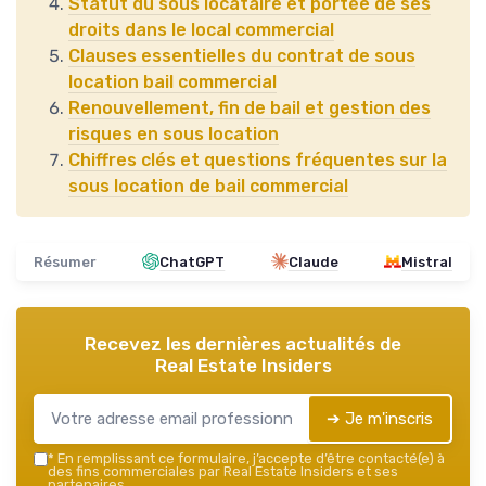
Statut du sous locataire et portée de ses
droits dans le local commercial
Clauses essentielles du contrat de sous
location bail commercial
Renouvellement, fin de bail et gestion des
risques en sous location
Chiffres clés et questions fréquentes sur la
sous location de bail commercial
Résumer
ChatGPT
Claude
Mistral
Recevez les dernières actualités de
Real Estate Insiders
➔ Je m'inscris
*
En remplissant ce formulaire, j’accepte d’être contacté(e) à
des fins commerciales par Real Estate Insiders et ses
partenaires.