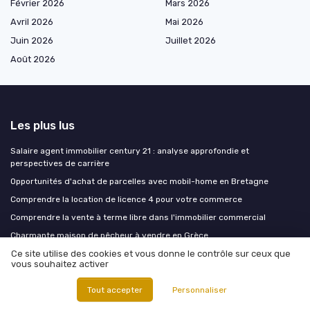
Février 2026
Mars 2026
Avril 2026
Mai 2026
Juin 2026
Juillet 2026
Août 2026
Les plus lus
Salaire agent immobilier century 21 : analyse approfondie et
perspectives de carrière
Opportunités d'achat de parcelles avec mobil-home en Bretagne
Comprendre la location de licence 4 pour votre commerce
Comprendre la vente à terme libre dans l'immobilier commercial
Charmante maison de pêcheur à vendre en Grèce
Ce site utilise des cookies et vous donne le contrôle sur ceux que
vous souhaitez activer
Les derniers articles
Tout accepter
Personnaliser
Le banc urbain durable : un levier discret mais stratégique pour
l’immobilier commercial