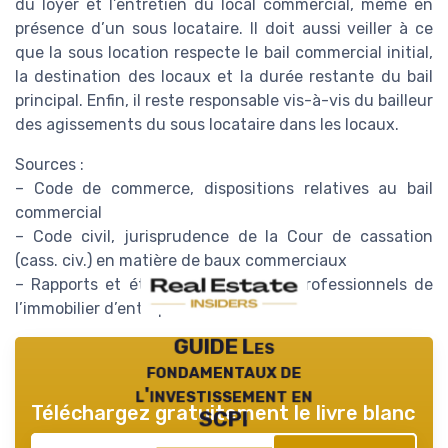
du loyer et l’entretien du local commercial, même en
présence d’un sous locataire. Il doit aussi veiller à ce
que la sous location respecte le bail commercial initial,
la destination des locaux et la durée restante du bail
principal. Enfin, il reste responsable vis-à-vis du bailleur
des agissements du sous locataire dans les locaux.
Sources :
– Code de commerce, dispositions relatives au bail
commercial
– Code civil, jurisprudence de la Cour de cassation
(cass. civ.) en matière de baux commerciaux
– Rapports et études d’organismes professionnels de
l’immobilier d’entreprise
GUIDE Les
fondamentaux de
l'investissement en
Téléchargez gratuitement le livre blanc
SCPI