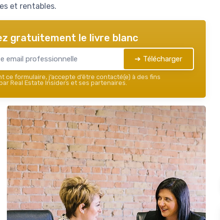
es et rentables.
z gratuitement le livre blanc
➔ Télécharger
 ce formulaire, j’accepte d’être contacté(e) à des fins
ar Real Estate Insiders et ses partenaires.