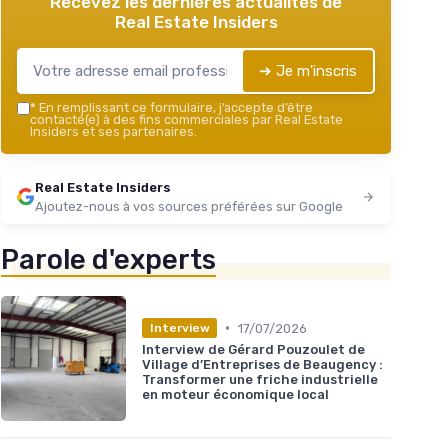
Recevez les dernières actualités de
Real Estate Insiders
➔ Je m'inscris
*
En remplissant ce formulaire, j’accepte d’être
contacté(e) à des fins commerciales par Real Estate
Insiders et ses partenaires.
Real Estate Insiders
Ajoutez-nous à vos sources préférées sur Google
Parole d'experts
•
17/07/2026
Interview
Interview de Gérard Pouzoulet de
Village d’Entreprises de Beaugency :
Transformer une friche industrielle
en moteur économique local