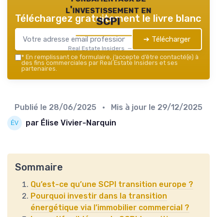
l'investissement en
Téléchargez gratuitement le livre blanc
SCPI
➔ Télécharger
Real Estate Insiders — 2026
*
En remplissant ce formulaire, j’accepte d’être contacté(e) à
des fins commerciales par Real Estate Insiders et ses
partenaires.
Publié le
28/06/2025
• Mis à jour le
29/12/2025
par Élise Vivier-Narquin
Sommaire
Qu’est-ce qu’une SCPI transition europe ?
Pourquoi investir dans la transition
énergétique via l’immobilier commercial ?