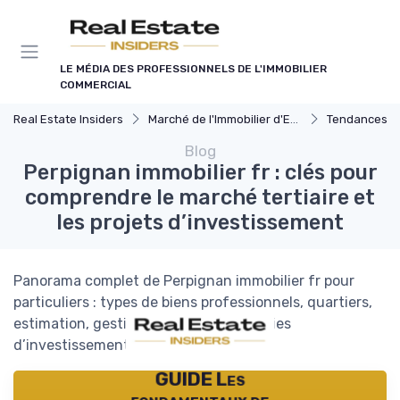
Panneau de gestion des cookies
LE MÉDIA DES PROFESSIONNELS DE L'IMMOBILIER
COMMERCIAL
Real Estate Insiders
Marché de l'Immobilier d'Entreprise
Tendances du Marché I
Blog
Perpignan immobilier fr : clés pour
comprendre le marché tertiaire et
les projets d’investissement
Panorama complet de Perpignan immobilier fr pour
particuliers : types de biens professionnels, quartiers,
estimation, gestion locative et stratégies
d’investissement.
GUIDE Les