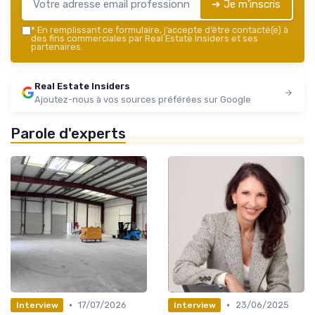
➔ Je m'inscris
*
En remplissant ce formulaire, j’accepte d’être contacté(e) à
des fins commerciales par Real Estate Insiders et ses
partenaires.
Real Estate Insiders
Ajoutez-nous à vos sources préférées sur Google
Parole d'experts
•
•
17/07/2026
23/06/2025
Interview
Interview