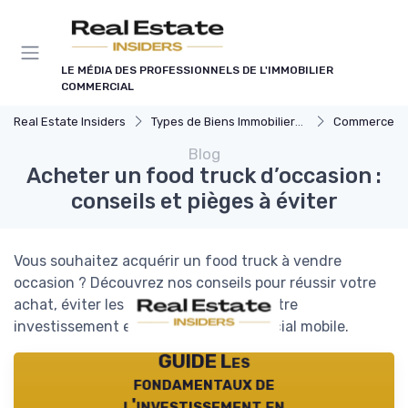
Panneau de gestion des cookies
LE MÉDIA DES PROFESSIONNELS DE L'IMMOBILIER
COMMERCIAL
Real Estate Insiders
Types de Biens Immobiliers Commerciaux
Commerces et
Blog
Acheter un food truck d’occasion :
conseils et pièges à éviter
Vous souhaitez acquérir un food truck à vendre
occasion ? Découvrez nos conseils pour réussir votre
achat, éviter les pièges et optimiser votre
investissement en immobilier commercial mobile.
GUIDE Les
fondamentaux de
l'investissement en