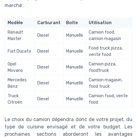
marché :
Modèle
Carburant
Boîte
Utilisation
Renault
Camion food,
Diesel
Manuelle
Master
camion magasin
Food truck pizza,
Fiat Ducato
Diesel
Manuelle
vente food
Opel
Camion pizza,
Diesel
Manuelle
Movano
foodtruck
Mercedes
Camion magasin,
Diesel
Manuelle
Benz
food truck
Truck
Camion food, vente
Diesel
Manuelle
Citroën
food
Le choix du camion dépendra donc de votre projet, du
type de cuisine envisagé et de votre budget. Les
prochaines sections aborderont les avantages