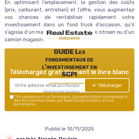
En optimisant l’emplacement, la gestion des coûts
(prix, carburant, entretien) et l’offre, vous augmentez
vos chances de rentabiliser rapidement votre
investissement dans un food truck d’occasion, qu’il
s’agisse d’un master camion, d’un truck citroen ou d’un
camion magasin.
GUIDE Les
fondamentaux de
l'investissement en
Téléchargez gratuitement le livre blanc
SCPI
➔ Télécharger
Real Estate Insiders — 2026
*
En remplissant ce formulaire, j’accepte d’être contacté(e) à
des fins commerciales par Real Estate Insiders et ses
partenaires.
Publié le
10/11/2025