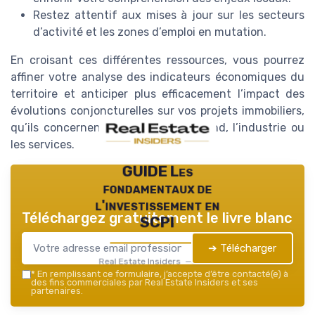
Restez attentif aux mises à jour sur les secteurs
d’activité et les zones d’emploi en mutation.
En croisant ces différentes ressources, vous pourrez
affiner votre analyse des indicateurs économiques du
territoire et anticiper plus efficacement l’impact des
évolutions conjoncturelles sur vos projets immobiliers,
qu’ils concernent le tertiaire marchand, l’industrie ou
les services.
GUIDE Les
fondamentaux de
l'investissement en
Téléchargez gratuitement le livre blanc
SCPI
➔ Télécharger
Real Estate Insiders — 2026
*
En remplissant ce formulaire, j’accepte d’être contacté(e) à
des fins commerciales par Real Estate Insiders et ses
partenaires.