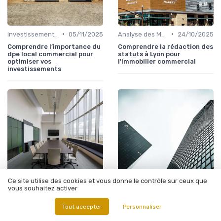
•
•
Investissements Immobiliers Stratégiques
05/11/2025
Analyse des Marchés Locaux et Globaux
24/10/2025
Comprendre l’importance du
Comprendre la rédaction des
dpe local commercial pour
statuts à Lyon pour
optimiser vos
l'immobilier commercial
investissements
Ce site utilise des cookies et vous donne le contrôle sur ceux que
vous souhaitez activer
•
•
Impact Économique et Financier
24/10/2025
Tendances du Marché Immobilier Commercial
10/10/2025
Comprendre les indicateurs
Les défis de l'immobilier
Tout accepter
Personnaliser
économiques pour le
commercial à Lyon avec
territoire d'entreprise
Terhexagone-Immo