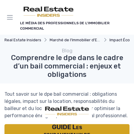
Panneau de gestion des cookies
LE MÉDIA DES PROFESSIONNELS DE L'IMMOBILIER
COMMERCIAL
Real Estate Insiders
Marché de l'Immobilier d'Entreprise
Impact Économiq
Blog
Comprendre le dpe dans le cadre
d’un bail commercial : enjeux et
obligations
Tout savoir sur le dpe bail commercial : obligations
légales, impact sur la location, responsabilités du
bailleur et du locataire, et conseils pour optimiser la
performance énergétique de votre local professionnel.
GUIDE Les