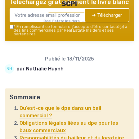
Téléchargez gratuitement le livre blanc
SCPI
➔ Télécharger
Real Estate Insiders — 2026
*
En remplissant ce formulaire, j’accepte d’être contacté(e) à
des fins commerciales par Real Estate Insiders et ses
partenaires.
Publié le
13/11/2025
par Nathalie Huynh
Sommaire
Qu’est-ce que le dpe dans un bail
commercial ?
Obligations légales liées au dpe pour les
baux commerciaux
Responsabilités du bailleur et du locataire