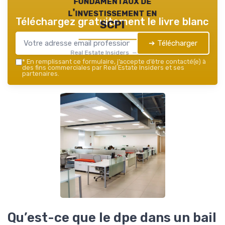
fondamentaux de
l'investissement en
Téléchargez gratuitement le livre blanc
SCPI
➔ Télécharger
Real Estate Insiders — 2026
*
En remplissant ce formulaire, j’accepte d’être contacté(e) à
des fins commerciales par Real Estate Insiders et ses
partenaires.
Qu’est-ce que le dpe dans un bail