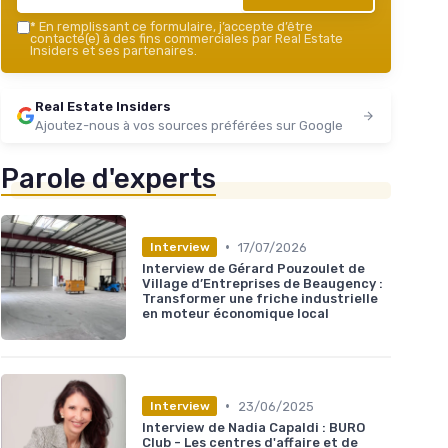
*
En remplissant ce formulaire, j’accepte d’être
contacté(e) à des fins commerciales par Real Estate
Insiders et ses partenaires.
Real Estate Insiders
Ajoutez-nous à vos sources préférées sur Google
Parole d'experts
•
17/07/2026
Interview
Interview de Gérard Pouzoulet de
Village d’Entreprises de Beaugency :
Transformer une friche industrielle
en moteur économique local
•
23/06/2025
Interview
Interview de Nadia Capaldi : BURO
Club - Les centres d'affaire et de