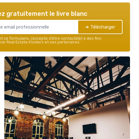
z gratuitement le livre blanc
➔ Télécharger
 ce formulaire, j’accepte d’être contacté(e) à des fins
ar Real Estate Insiders et ses partenaires.